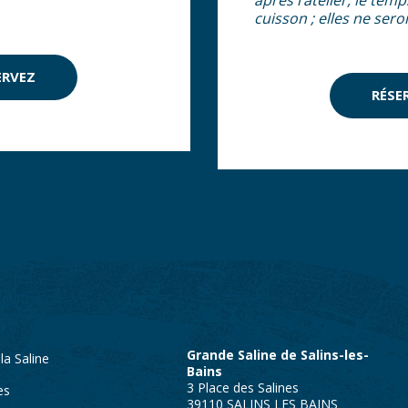
après l’atelier, le tem
cuisson ; elles ne ser
ERVEZ
RÉSE
Grande Saline de Salins-les-
 la Saline
Bains
3 Place des Salines
es
39110 SALINS LES BAINS