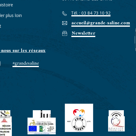
istoire
Tél. : 03 84 73 10 92
ler plus loin
accueil@grande-saline.com
t
Newsletter
-nous sur les réseaux
#grandesaline