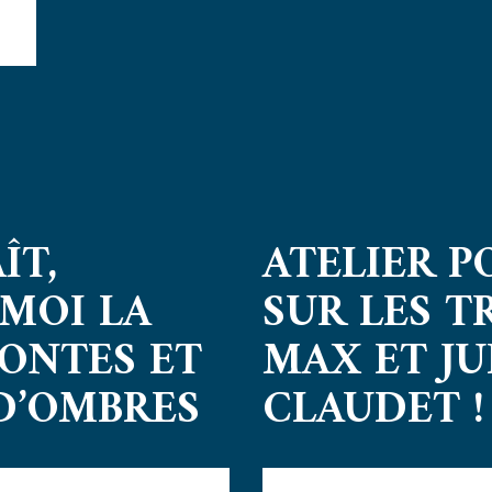
ÎT,
ATELIER PO
MOI LA
SUR LES T
CONTES ET
MAX ET JU
D’OMBRES
CLAUDET !