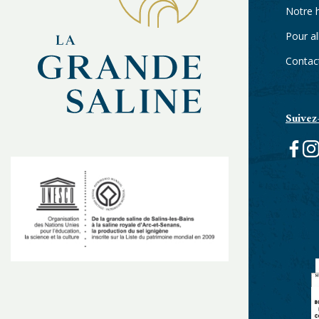
Notre h
Pour al
Contac
Suivez