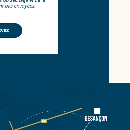
ps du séchage et de la
ont pas envoyées
.
RVEZ