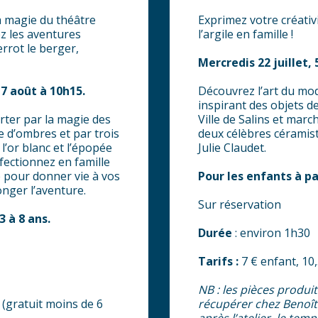
a magie du théâtre
Exprimez votre créativ
z les aventures
l’argile en famille !
errot le berger,
Mercredis 22 juillet, 
17 août à 10h15.
Découvrez l’art du mo
inspirant des objets de
rter par la magie des
Ville de Salins et marc
e d’ombres et par trois
deux célèbres céramist
 l’or blanc et l’épopée
Julie Claudet.
nfectionnez en famille
 pour donner vie à vos
Pour les enfants à pa
nger l’aventure.
Sur réservation
3 à 8 ans.
Durée
: environ 1h30
Tarifs :
7 € enfant, 10,
NB : les pièces produi
 (gratuit moins de 6
récupérer chez Benoî