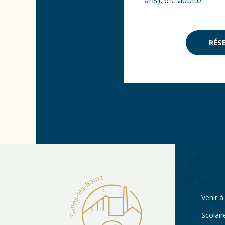
ans), 6 € adulte
RÉS
Venir à
Scolair